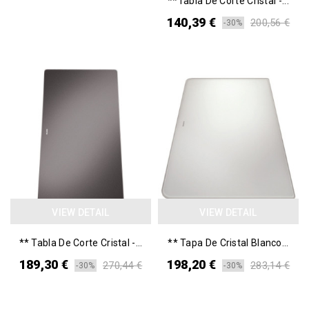
**Tabla De Corte Cristal -...
140,39 €
200,56 €
-30%
VIEW DETAIL
VIEW DETAIL
** Tabla De Corte Cristal -...
** Tapa De Cristal Blanco...
189,30 €
198,20 €
270,44 €
283,14 €
-30%
-30%