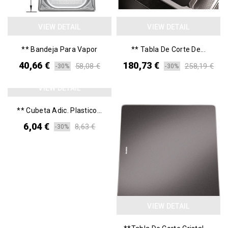
VIEW DETAIL
VIEW DETAIL
** Bandeja Para Vapor
** Tabla De Corte De...
40,66 €
180,73 €
58,08 €
258,19 €
-30%
-30%
VIEW DETAIL
** Cubeta Adic. Plastico...
6,04 €
8,63 €
-30%
VIEW DETAIL