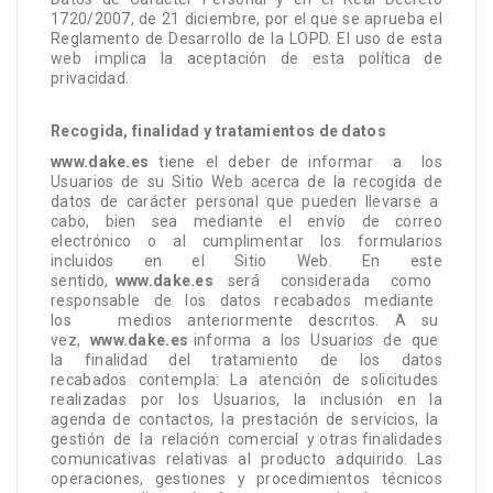
1720/2007, de 21 diciembre, por el que se aprueba el
Reglamento de Desarrollo de la LOPD. El uso de esta
web implica la aceptación de esta política de
privacidad.
Recogida, finalidad y tratamientos de datos
www.dake.es
tiene el deber de informar
a
los
Usuarios
de
su
Sitio
Web
acerca
de
la
recogida
de
datos
de
carácter
personal
que
pueden
llevarse
a
cabo,
bien
sea
mediante
el
envío
de
correo
electrónico o al cumplimentar los formularios
incluidos en el Sitio Web. En este
sentido,
www.dake.es
será
considerada
como
responsable
de
los
datos
recabados
mediante
los
medios anteriormente descritos. A su
vez,
www.dake.es
informa
a
los
Usuarios
de
que
la
finalidad
del
tratamiento
de
los
datos
recabados
contempla:
La
atención
de
solicitudes
realizadas
por
los
Usuarios,
la
inclusión
en
la
agenda
de
contactos,
la
prestación
de
servicios,
la
gestión
de
la
relación
comercial
y otras finalidades
comunicativas relativas al producto adquirido. Las
operaciones, gestiones y procedimientos técnicos