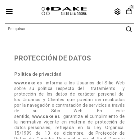
0

PROTECCIÓN DE DATOS
Política de privacidad
www.dake.es
informa a los Usuarios del Sitio Web
sobre su política respecto del
tratamiento
y
protección
de
los
datos
de
carácter
personal
de
los
Usuarios
y
Clientes
que
puedan
ser recabados
por la navegación o contratación de servicios a través
de su Sitio Web. En este
sentido,
www.dake.es
garantiza el cumplimiento de
la normativa vigente en materia de protección de
datos personales,
reflejada
en
la
Ley
Orgánica
15/1999
de
13
de
diciembre,
de Protección de
Datos de Carácter Personal y en el Real Decreto