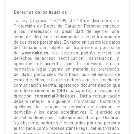
Derechos de los usuarios
La
Ley
Orgánica
15/1999,
de
13
de
diciembre,
de
Protección
de
Datos
de
Carácter
Personal concede
a
los
interesados
la
posibilidad
de
ejercer
una
serie
de
derechos
relacionados
con
el tratamiento
de sus datos personales. En tanto en cuanto los datos
del Usuario son objeto de tratamiento por parte
de
www.dake.es
, los Usuarios podrán ejercer los
derechos de acceso, rectificación,
cancelación
y
oposición
de acuerdo
con
lo
previsto
en
la
normativa
legal
vigente
en
materia
de
protección
de
datos personales. Para hacer uso del ejercicio de
estos derechos, el Usuario deberá dirigirse
mediante
comunicación escrita, aportando documentación que
acredite su identidad (DNI o pasaporte), a la siguiente
dirección:
comercial@dake.es
. Dicha comunicación
deberá reflejar la siguiente información: Nombre y
apellidos del Usuario, la petición de solicitud, el
domicilio y los datos acreditativos. El ejercicio de
derechos deberá ser realizado por el propio Usuario.
No obstante, podrán ser ejecutados por una persona
autorizada como representante legal del autorizado.
En tal caso, se deberá aportar la documentación que