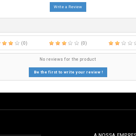
Write a Review
(0)
(0)
No reviews for the product
Be the first to write your review !
A NOSSA EMPRE