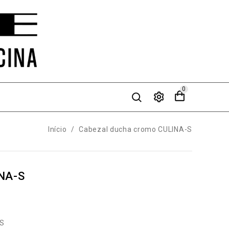
0
Início
Cabezal ducha cromo CULINA-S
NA-S
-S